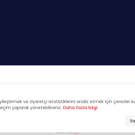
FEATURED
yileştirmek ve ziyaretçi istatistiklerini analiz etmek için çerezler 
tive Interviews & An
 seçim yaparak yönetebilirsiniz.
Daha fazla bilgi
Sa
View All