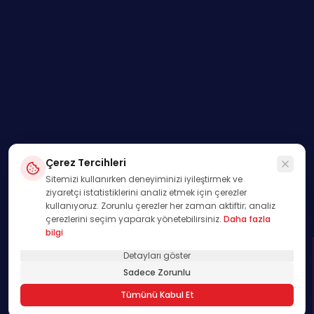
Çerez Tercihleri
Sitemizi kullanırken deneyiminizi iyileştirmek ve
ziyaretçi istatistiklerini analiz etmek için çerezler
kullanıyoruz. Zorunlu çerezler her zaman aktiftir; analiz
çerezlerini seçim yaparak yönetebilirsiniz.
Daha fazla
bilgi
Detayları göster
SWIPE
Sadece Zorunlu
01
Tümünü Kabul Et
/
00