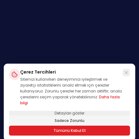
Çerez Tercihleri
Sitemizi kullanırken deneyiminizi iyileştirmek ve
ziyaretçi istatistiklerini analiz etmek için çerezler
kullanıyoruz. Zorunlu çerezler her zaman aktiftir; analiz
çerezlerini seçim yaparak yönetebilirsiniz.
Daha fazla
bilgi
Detayları göster
SWIPE
Sadece Zorunlu
01
Tümünü Kabul Et
/
00