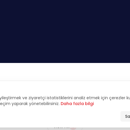
FEATURED
yileştirmek ve ziyaretçi istatistiklerini analiz etmek için çerezler 
tive Interviews & An
 seçim yaparak yönetebilirsiniz.
Daha fazla bilgi
Sa
View All