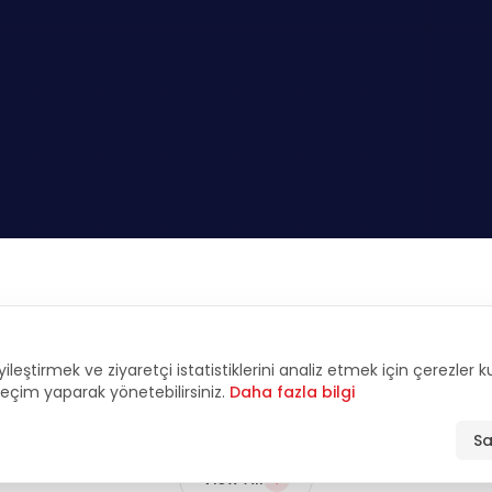
FEATURED
yileştirmek ve ziyaretçi istatistiklerini analiz etmek için çerezler 
tive Interviews & An
 seçim yaparak yönetebilirsiniz.
Daha fazla bilgi
Sa
View All