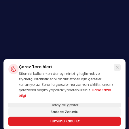
Çerez Tercihleri
Sitemizi kullanırken deneyiminizi iyileştirmek ve
ziyaretçi istatistiklerini analiz etmek için çerezler
kullanıyoruz. Zorunlu çerezler her zaman aktiftir; analiz
çerezlerini seçim yaparak yönetebilirsiniz.
Daha fazla
bilgi
Detayları göster
SWIPE
Sadece Zorunlu
01
Tümünü Kabul Et
/
00