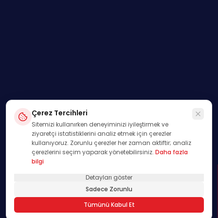
Çerez Tercihleri
Sitemizi kullanırken deneyiminizi iyileştirmek ve
ziyaretçi istatistiklerini analiz etmek için çerezler
kullanıyoruz. Zorunlu çerezler her zaman aktiftir; analiz
çerezlerini seçim yaparak yönetebilirsiniz.
Daha fazla
bilgi
Detayları göster
SWIPE
Sadece Zorunlu
01
Tümünü Kabul Et
/
00