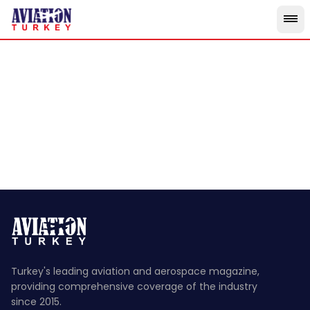
Skip to main content
Turkey's leading aviation and aerospace magazine,
providing comprehensive coverage of the industry
since 2015.