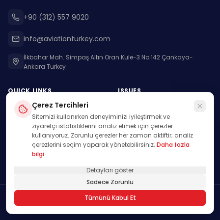
+90 (312) 557 9020
info@aviationturkey.com
İlkbahar Mah. Simpaş Altın Oran Kule-3 No:142 Çankaya-
Ankara Turkey
QUICK LINKS
ISSUES
Çerez Tercihleri
News
Current Issue
Sitemizi kullanırken deneyiminizi iyileştirmek ve
Interviews
Archive
ziyaretçi istatistiklerini analiz etmek için çerezler
kullanıyoruz. Zorunlu çerezler her zaman aktiftir; analiz
Authors
çerezlerini seçim yaparak yönetebilirsiniz.
Daha fazla
bilgi
AT Calendar
Detayları göster
Sadece Zorunlu
Tümünü Kabul Et
© 2026 Aviation Turkey. All rights reserved.
Gizlilik & KVKK