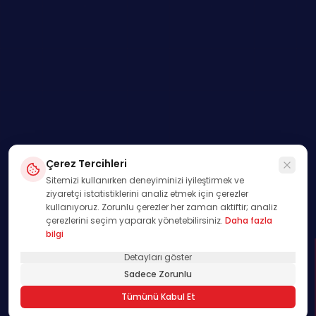
Çerez Tercihleri
Sitemizi kullanırken deneyiminizi iyileştirmek ve
ziyaretçi istatistiklerini analiz etmek için çerezler
kullanıyoruz. Zorunlu çerezler her zaman aktiftir; analiz
çerezlerini seçim yaparak yönetebilirsiniz.
Daha fazla
bilgi
Detayları göster
SWIPE
Sadece Zorunlu
01
Tümünü Kabul Et
/
00