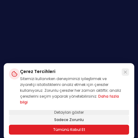
Çerez Tercihleri
Sitemizi kullanırken deneyiminizi iyileştirmek ve
ziyaretçi istatistiklerini analiz etmek için çerezler
kullanıyoruz. Zorunlu çerezler her zaman aktiftir; analiz
çerezlerini seçim yaparak yönetebilirsiniz.
Daha fazla
bilgi
Detayları göster
SWIPE
Sadece Zorunlu
01
Tümünü Kabul Et
/
00