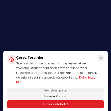
Çerez Tercihleri
Sitemizi kullanırken deneyiminizi iyileştirmek ve
ziyaretçi istatistiklerini analiz etmek için çerezler
kullanıyoruz. Zorunlu çerezler her zaman aktiftir; analiz
çerezlerini seçim yaparak yönetebilirsiniz.
Daha fazla
bilgi
Detayları göster
SWIPE
Sadece Zorunlu
01
Tümünü Kabul Et
/
00