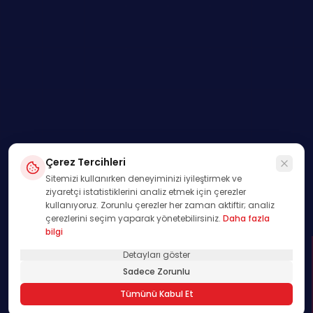
Çerez Tercihleri
Sitemizi kullanırken deneyiminizi iyileştirmek ve
ziyaretçi istatistiklerini analiz etmek için çerezler
kullanıyoruz. Zorunlu çerezler her zaman aktiftir; analiz
çerezlerini seçim yaparak yönetebilirsiniz.
Daha fazla
bilgi
Detayları göster
SWIPE
Sadece Zorunlu
01
Tümünü Kabul Et
/
00